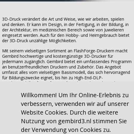
3D-Druck verändert die Art und Weise, wie wir arbeiten, spielen
und denken. Er kann im Design, in der Fertigung, in der Bildung, in
der Architektur, im medizinischen Bereich sowie von Juwelieren
eingesetzt werden. Auch für den Hobby- und Heimgebrauch bietet
der 3D-Druck unzählige Möglichkeiten.
Mit seinem vielseitigen Sortiment an FlashForge-Druckern macht
Gembird hochwertige und kostengünstige 3D-Drucker für
jedermann zugänglich. Gembird bietet ein umfassendes Programm
an benutzerfreundlichen Druckern und Zubehör. Das Angebot
umfasst alles vom vielseitigen Basismodell, das sich hervorragend
für Bildungszwecke eignet, bis hin zu High-End-DLP-
Druckermodellen für professionelle, zahnmedizinische und
medizinische Anwendungen.
Übernehmen Sie gemeinsam mit Gembird die Führung in der
Willkommen! Um Ihr Online-Erlebnis zu
dritten industriellen Revolution. Entdecken und erschaffen Sie noch
verbessern, verwenden wir auf unserer
heute Ihre eigene, einzigartige Welt.
Website Cookies. Durch die weitere
Nutzung von gembird3.nl stimmen Sie
der Verwendung von Cookies zu.